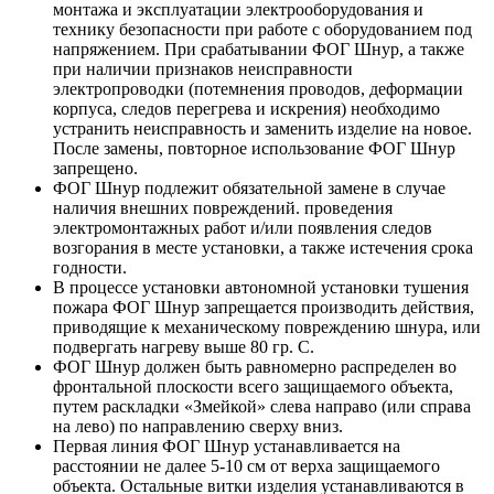
монтажа и эксплуатации электрооборудования и
технику безопасности при работе с оборудованием под
напряжением. При срабатывании ФОГ Шнур, а также
при наличии признаков неисправности
электропроводки (потемнения проводов, деформации
корпуса, следов перегрева и искрения) необходимо
устранить неисправность и заменить изделие на новое.
После замены, повторное использование ФОГ Шнур
запрещено.
ФОГ Шнур подлежит обязательной замене в случае
наличия внешних повреждений. проведения
электромонтажных работ и/или появления следов
возгорания в месте установки, а также истечения срока
годности.
В процессе установки автономной установки тушения
пожара ФОГ Шнур запрещается производить действия,
приводящие к механическому повреждению шнура, или
подвергать нагреву выше 80 гр. С.
ФОГ Шнур должен быть равномерно распределен во
фронтальной плоскости всего защищаемого объекта,
путем раскладки «Змейкой» слева направо (или справа
на лево) по направлению сверху вниз.
Первая линия ФОГ Шнур устанавливается на
расстоянии не далее 5-10 см от верха защищаемого
объекта. Остальные витки изделия устанавливаются в