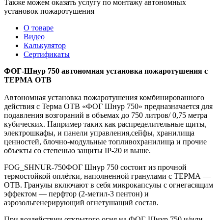
Также можем оказать услугу по монтажу автономных
установок пожаротушения
О товаре
Видео
Калькулятор
Сертификаты
ФОГ-Шнур 750 автономная установка пожаротушения с
ТЕРМА ОТВ
Автономная установка пожаротушения комбинированного
действия с Терма ОТВ «ФОГ Шнур 750» предназначается для
подавления возгораний в объемах до 750 литров/ 0,75 метра
кубических. Например таких как распределительные щиты,
электрошкафы, и панели управления,сейфы, хранилища
ценностей, блочно-модульные топливохранилища и прочие
объекты со степенью защиты IP-20 и выше.
FOG_SHNUR-750ФОГ Шнур 750 состоит из прочной
термостойкой оплётки, наполненной гранулами с ТЕРМА —
ОТВ. Гранулы включают в себя микрокапсулы с огнегасящим
эффектом — перфтор (2-метил-3 пентон) и
аэрозольгенерирующий огнетушащий состав.
При воздействии открытого огня на ФОГ-Шнур 750 и/или