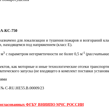
ЛА-КС-750
начено для локализации и тушения пожаров и возгораний класс
и, находящемся под напряжением (класс E).
3
-1
 м
с параметром негерметичности не более 0,5 м
(
рассчитывае
ектов, как моторные и иные технологические отсеки транспорт
атического запуска (не входящего в комплект поставки установ
иями
7 № C-RU.HE55.B.00009/23
22, согласованных ФГБУ ВНИИПО МЧС РОССИИ