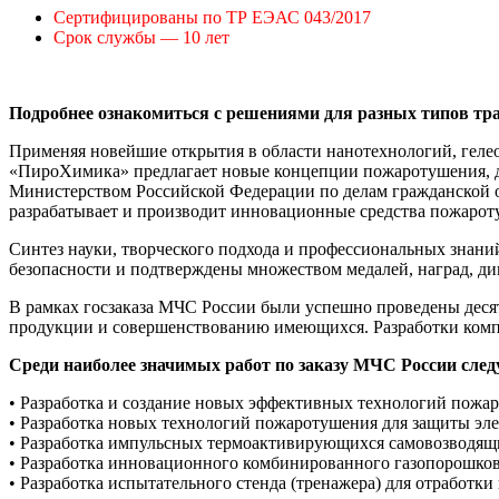
Сертифицированы по ТР ЕЭАС 043/2017
Срок службы — 10 лет
Подробнее ознакомиться с решениями для разных типов т
Применяя новейшие открытия в области нанотехнологий, геле
«ПироХимика» предлагает новые концепции пожаротушения, де
Министерством Российской Федерации по делам гражданской 
разрабатывает и производит инновационные средства пожарот
Синтез науки, творческого подхода и профессиональных знани
безопасности и подтверждены множеством медалей, наград, ди
В рамках госзаказа МЧС России были успешно проведены дес
продукции и совершенствованию имеющихся. Разработки компа
Среди наиболее значимых работ по заказу МЧС России след
• Разработка и создание новых эффективных технологий пож
• Разработка новых технологий пожаротушения для защиты эле
• Разработка импульсных термоактивирующихся самовозводящих
• Разработка инновационного комбинированного газопорошков
• Разработка испытательного стенда (тренажера) для отработ