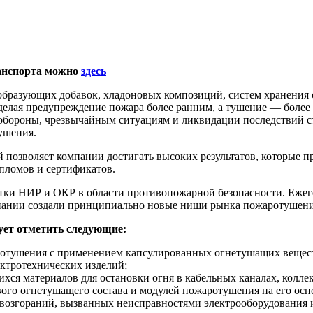
ранспорта можно
здесь
образующих добавок, хладоновых композиций, систем хранения 
лая предупреждение пожара более ранним, а тушение — более 
обороны, чрезвычайным ситуациям и ликвидации последствий 
ушения.
й позволяет компании достигать высоких результатов, которые
пломов и сертификатов.
ятки НИР и ОКР в области противопожарной безопасности. Еже
нии создали принципиально новые ниши рынка пожаротушения и
ует отметить следующие:
аротушения с применением капсулированных огнетушащих вещес
ктротехнических изделий;
ся материалов для остановки огня в кабельных каналах, коллек
ого огнетушащего состава и модулей пожаротушения на его осн
ки возгораний, вызванных неисправностями электрооборудования