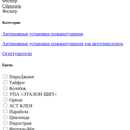
Фильтр
Сбросить
Фильтр
Категория
Автономные установки пожаротушения
Автономные установки пожаротушения для автотранспорта
Огнетушители
Бренд
ПироДжинн
Тайфун
Колобок
УПА «ЭТАЛОН ЩИТ»
Орион
АСТ КЛЕН
Парабола
Циклоидa
Пиростраж
Фипрон-Маг